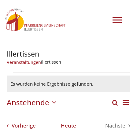
Zum
Inhalt
springen
Tog
Navi
START
Illertissen
Illertissen
Veranstaltungen
AKTUELLES
Veranstaltungen
Es wurden keine Ergebnisse gefunden.
Hinweis
ANGEBOTE
Anstehende
Ver
Suche
Veran
Liste
Datum
GRUPPEN
Ans
wählen.
Such
Nav
Veranstaltungen
Vorherige
Heute
Nächste
EINRICHTUNGEN
und
Veransta