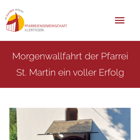
Zum
Inhalt
springen
Tog
Navi
START
Morgenwallfahrt der Pfarrei
St. Martin ein voller Erfolg
AKTUELLES
ANGEBOTE
GRUPPEN
EINRICHTUNGEN