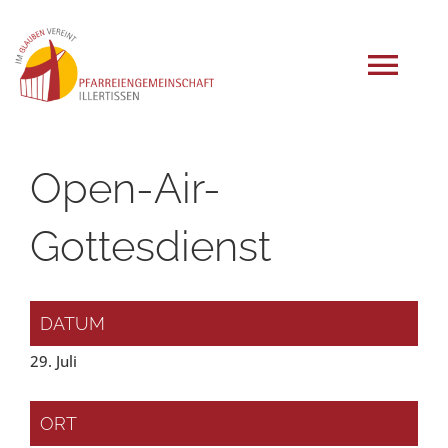
Zum
Inhalt
springen
Tog
Navi
START
Open-Air-
AKTUELLES
Gottesdienst
ANGEBOTE
DATUM
29. Juli
GRUPPEN
ORT
EINRICHTUNGEN