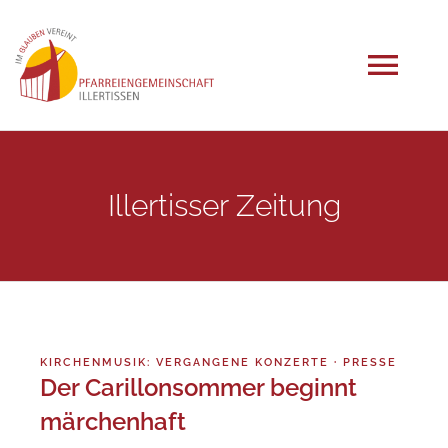
Zum
Inhalt
springen
Tog
Navi
START
Illertisser Zeitung
AKTUELLES
ANGEBOTE
GRUPPEN
KIRCHENMUSIK: VERGANGENE KONZERTE
·
PRESSE
Der Carillonsommer beginnt
märchenhaft
EINRICHTUNGEN